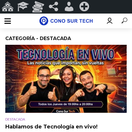
Sitios
Programas
Eventos
#ConoSurTech
Iniciar
Registrarse
de
Educativos
y
en
sesión
ConoSurTech
Espectáculos
redes
CATEGORÍA - DESTACADA
DESTACADA
Hablamos de Tecnología en vivo!