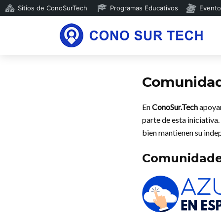
Sitios de ConoSurTech
Programas Educativos
Evento
Comunida
En
ConoSur.Tech
apoyam
parte de esta iniciativ
bien mantienen su inde
Comunidade