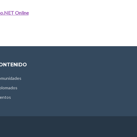
no.NET Online
ONTENIDO
munidades
plomados
entos