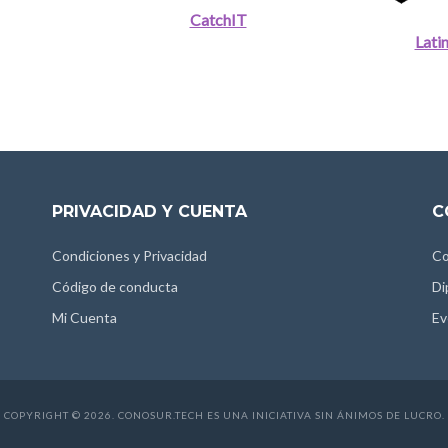
CatchIT
Lati
PRIVACIDAD Y CUENTA
C
Condiciones y Privacidad
Co
Código de conducta
Di
Mi Cuenta
Ev
COPYRIGHT © 2026. CONOSUR.TECH ES UNA INICIATIVA SIN ÁNIMOS DE LUCRO.